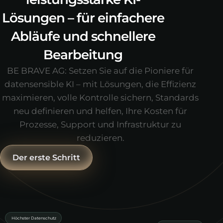
Lösungen – für einfachere
Abläufe und schnellere
Bearbeitung
BE BRAVE AG: Setzen Sie auf die Pioniere für
datensensible KI – mit Lösungen, die Effizienz
maximieren, volle Kontrolle sichern, Standards
neu definieren und helfen, Ihre Kosten für
Prozesse, Support und Infrastruktur zu
reduzieren.
Der erste Schritt
Höchster Datenschutz