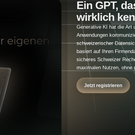
Ein GPT, da
wirklich ken
Generative KI hat die Ar
Anwendungen kommunizier
schweizerischer Datensic
basiert auf Ihren Firmend
sicheres Schweizer Reche
maximalen Nutzen, ohne ge
Jetzt registrieren