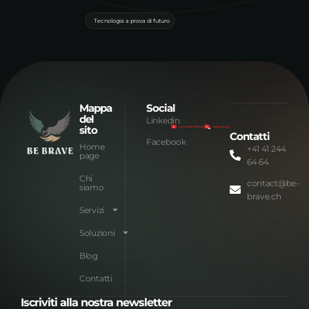
Tecnologia a prova di futuro
Mappa
Social
del
Linkedin
sito
Contatti
Facebook
Home
+41 41 244
page
64 64
Chi
contact@be-
siamo
brave.ch
Servizi
Soluzioni
Blog
Contatti
Iscriviti alla nostra newsletter