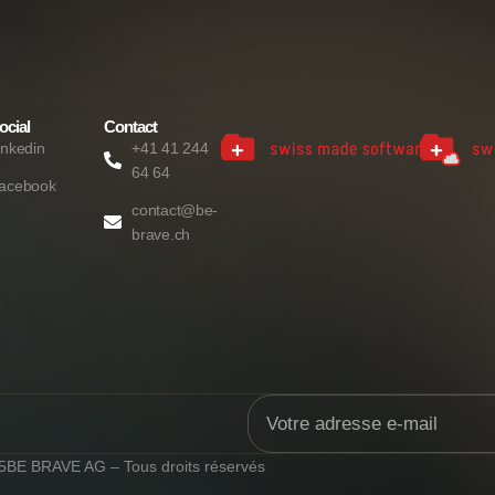
ocial
Contact
inkedin
+41 41 244
64 64
acebook
contact@be-
brave.ch
5
BE BRAVE AG – Tous droits réservés