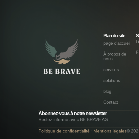
Plan du site
S
L
page d'accueil
F
À propos de
nous
services
solutions
blog
Contact
Abonnez-vous à notre newsletter
Restez informé avec BE BRAVE AG.
Politique de confidentialité
⋅
Mentions légales
© 202