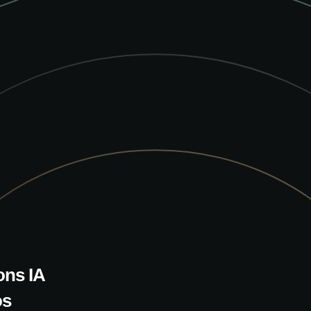
ons IA
os