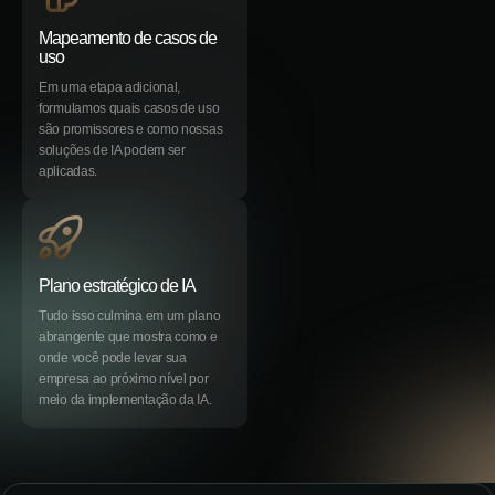
Mapeamento de casos de
uso
Em uma etapa adicional,
formulamos quais casos de uso
são promissores e como nossas
soluções de IA podem ser
aplicadas.
Plano estratégico de IA
Tudo isso culmina em um plano
abrangente que mostra como e
onde você pode levar sua
empresa ao próximo nível por
meio da implementação da IA.