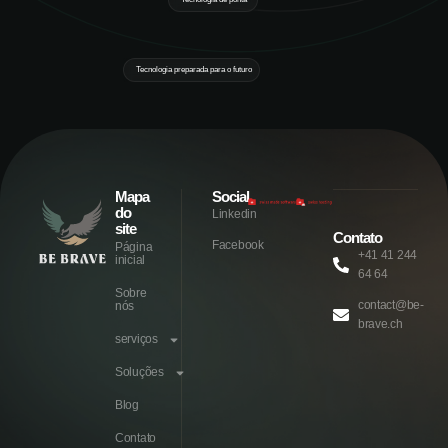
Tecnologia preparada para o futuro
Mapa
Social
do
Linkedin
site
Contato
Facebook
Página
+41 41 244
inicial
64 64
Sobre
contact@be-
nós
brave.ch
serviços
Soluções
Blog
Contato