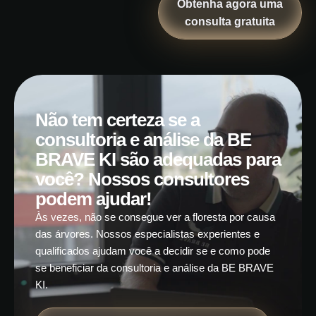
Obtenha agora uma
consulta gratuita
Não tem certeza se a
consultoria e análise da BE
BRAVE KI são adequadas para
você? Nossos consultores
podem ajudar!
Às vezes, não se consegue ver a floresta por causa
das árvores. Nossos especialistas experientes e
qualificados ajudam você a decidir se e como pode
se beneficiar da consultoria e análise da BE BRAVE
KI.